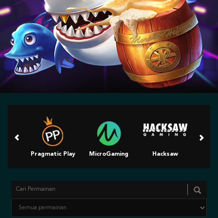
Pragmatic Play
MicroGaming
Hacksaw
King