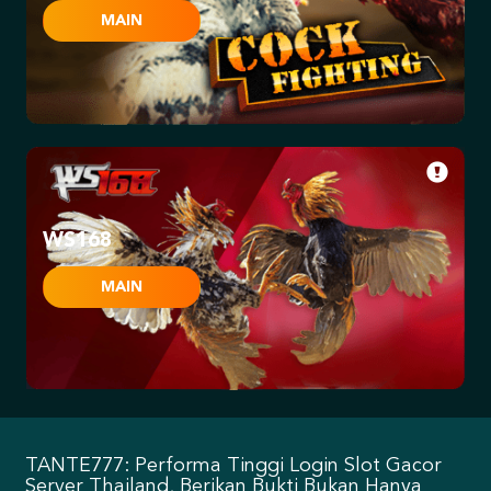
MAIN
WS168
MAIN
TANTE777: Performa Tinggi Login Slot Gacor
Server Thailand, Berikan Bukti Bukan Hanya