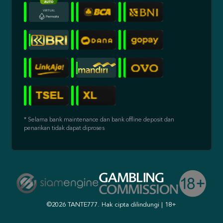
* Selama bank maintenance dan bank offline deposit dan
penarikan tidak dapat diproses
©2026 TANTE777. Hak cipta dilindungi | 18+